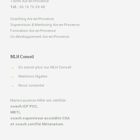
13090 Aix-en-Provence
Tél.:
06 16 76 59 48
Coaching Aix-en-Provence
Supervision & Mentoring Aix-en-Provence
Formation Aix-en-Provence
Co-développement Aix-en-Provence
MLH Conseil
→
En savoir plus sur MLH Conseil
→
Mentions légales
→
Nous contacter
Marie-Laurence Hiller est certifiée :
coach
ICF PCC
,
MBTI
,
coach superviseur accrédité
CSA
et coach certifié
Métanature.