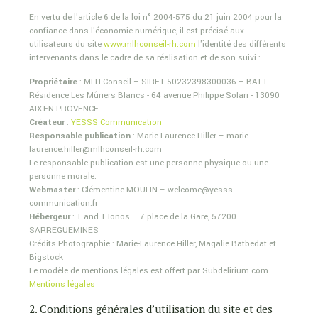
En vertu de l'article 6 de la loi n° 2004-575 du 21 juin 2004 pour la
confiance dans l'économie numérique, il est précisé aux
utilisateurs du site
www.mlhconseil-rh.com
l'identité des différents
intervenants dans le cadre de sa réalisation et de son suivi :
Propriétaire
: MLH Conseil – SIRET 50232398300036 – BAT F
Résidence Les Mûriers Blancs - 64 avenue Philippe Solari - 13090
AIX-EN-PROVENCE
Créateur
:
YESSS Communication
Responsable publication
: Marie-Laurence Hiller – marie-
laurence.hiller@mlhconseil-rh.com
Le responsable publication est une personne physique ou une
personne morale.
Webmaster
: Clémentine MOULIN – welcome@yesss-
communication.fr
Hébergeur
: 1 and 1 Ionos – 7 place de la Gare, 57200
SARREGUEMINES
Crédits Photographie : Marie-Laurence Hiller, Magalie Batbedat et
Bigstock
Le modèle de mentions légales est offert par Subdelirium.com
Mentions légales
2. Conditions générales d’utilisation du site et des